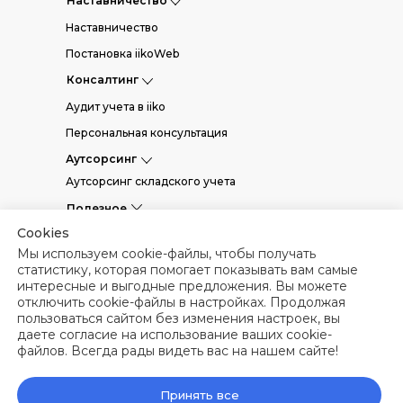
Наставничество
Наставничество
Постановка iikoWeb
Консалтинг
Аудит учета в iiko
Персональная консультация
Аутсорсинг
Аутсорсинг складского учета
Полезное
Cookies
Статьи
Мы используем cookie-файлы, чтобы получать
Вебинары
статистику, которая помогает показывать вам самые
интересные и выгодные предложения. Вы можете
Кейсы
отключить cookie-файлы в настройках. Продолжая
Гайды и чек-листы
пользоваться сайтом без изменения настроек, вы
даете согласие на использование ваших cookie-
Политика конфиденциальности
файлов. Всегда рады видеть вас на нашем сайте!
Политика использования файлов cookies
Публичная оферта
Принять все