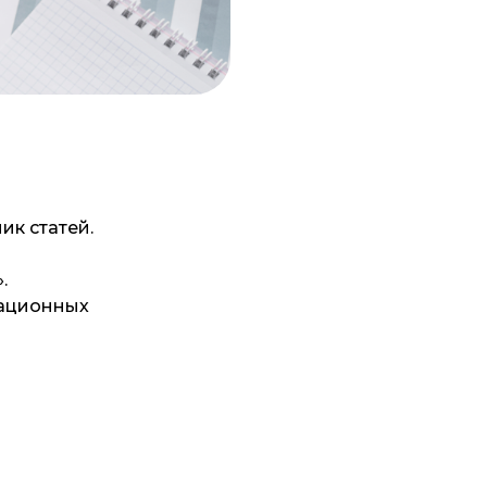
ик статей.
.
рационных