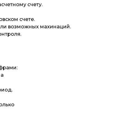
асчетному счету.
вском счете.
 или возможных махинаций.
онтроля.
ифрами:
 а
риод.
олько