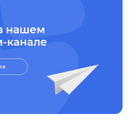
в нашем
м-канале
ся