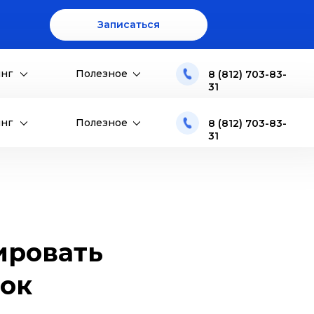
Записаться
инг
Полезное
8 (812) 703-83-
31
инг
Полезное
8 (812) 703-83-
31
лировать
ок