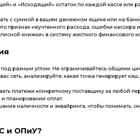
щий» и «Исходящий» остаток по каждой кассе или р
ать с суммой в вашем денежном ящике или на банко
 это признак неучтенного расхода, ошибки кассира
записной книжки» в систему жесткого финансового к
ия
г под разным углом. Не ограничивайтесь общими ц
 вас сеть, анализируйте, какая точка генерирует кэш,
ать платежи конкретному поставщику за любой пе
 и планировании оплат.
ение наличности и эквайринга, чтобы понимать, ск
С и ОПиУ?