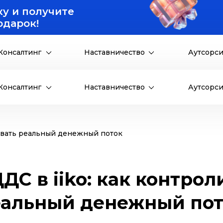
ку и получите
одарок!
Консалтинг
Наставничество
Аутсорс
Консалтинг
Наставничество
Аутсорс
ровать реальный денежный поток
ДС в iiko: как контро
еальный денежный пот