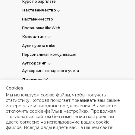
Курс по зарплате
Наставничество
Наставничество
Постановка iikoWeb
Консалтинг
Аудит учета в iiko
Персональная консультация
Аутсорсинг
Аутсорсинг складского учета
Полезное
Cookies
Статьи
Мы используем cookie-файлы, чтобы получать
Вебинары
статистику, которая помогает показывать вам самые
интересные и выгодные предложения. Вы можете
Кейсы
отключить cookie-файлы в настройках. Продолжая
Гайды и чек-листы
пользоваться сайтом без изменения настроек, вы
даете согласие на использование ваших cookie-
Политика конфиденциальности
файлов. Всегда рады видеть вас на нашем сайте!
Политика использования файлов cookies